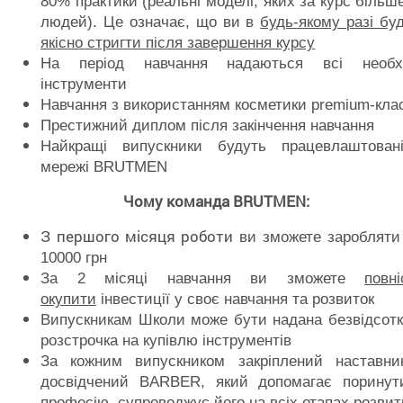
80% практики (реальні моделі, яких за курс більш
людей). Це означає, що ви в
будь-якому разі бу
якісно стригти після завершення курсу
На період навчання надаються всі необхі
інструменти
Навчання з використанням косметики premium-кла
Престижний диплом після закінчення навчання
Найкращі випускники будуть працевлаштован
мережі BRUTMEN
Чому команда
BRUTMEN
:
З першого місяця роботи
ви зможете заробляти 
10000 грн
За 2 місяці навчання ви зможете
повн
окупити
інвестиції у своє навчання та розвиток
Випускникам Школи може бути надана безвідсот
розстрочка на купівлю інструментів
За кожним випускником закріплений наставни
досвідчений BARBER, який допомагає поринут
професію, супроводжує його на всіх етапах розвит