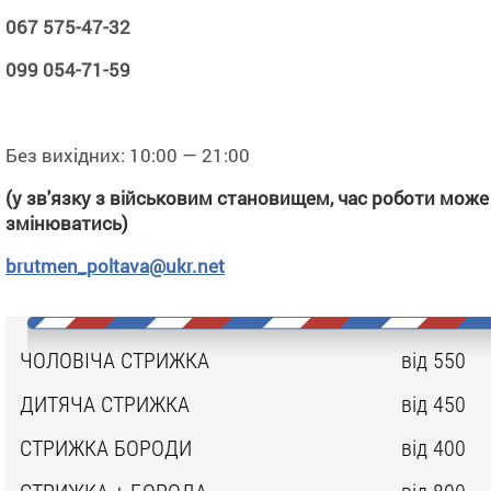
BRUTMEN
— це національна мережа барбершопів
067 575-47-32
високими стандартами якості обслуговуванн
дотриманням усіх санітарних норм. Ви можете заплану
099 054-71-59
свій візит через додаток для мобільних пристроїв, на сайт
по телефону. Наш персонал володіє англійською мовою, 
іноземцям і туристам буде у нас комфортно.
Без вихідних: 10:00 — 21:00
(у зв'язку з військовим становищем, час роботи може
змінюватись)
brutmen_poltava@ukr.net
ЧОЛОВІЧА СТРИЖКА
від 550
ДИТЯЧА СТРИЖКА
від 450
СТРИЖКА БОРОДИ
від 400