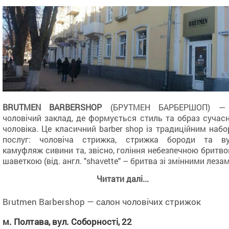
BRUTMEN BARBERSHOP
(БРУТМЕН БАРБЕРШОП) —
чоловічий заклад, де формується стиль та образ сучас
чоловіка. Це класичний barber shop із традиційним наб
послуг: чоловіча стрижка, стрижка бороди та вус
камуфляж сивини та, звісно, гоління небезпечною бритв
шаветкою (від. англ. "shavette" – бритва зі змінними лезам
Читати далі...
BRUTMEN створив атмосферу розуміння чоловіч
комфорту та індивідуальності. Наші клієнти – це не пр
гості закладу, а близькі друзі. Брутальні чоловіки, молодь
Brutmen Barbershop — салон чоловічих стрижок
стилі» та малеча перейняли філософію нашого барбершоп
м. Полтава, вул. Соборності, 22