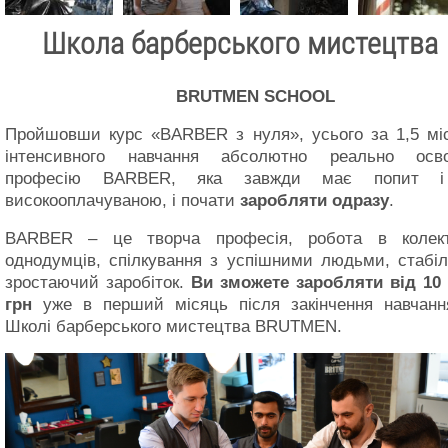
Школа барберського мистецтва
BRUTME
N SCHOOL
Пройшовши курс «BARBER з нуля», усього за 1,5 міс
інтенсивного навчання абсолютно реально осво
професію BARBER, яка завжди має попит 
високооплачуваною, і почати
заробляти одразу
.
BARBER – це творча професія, робота в колект
однодумців, спілкування з успішними людьми, стабі
зростаючий заробіток.
Ви зможете заробляти від 10 
грн
у
же в перший місяць після закінчення навчанн
Школі барберського мистецтва BRUTMEN.