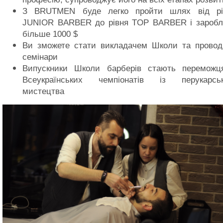
З BRUTMEN буде легко пройти шлях від рі
JUNIOR BARBER до рівня TOP BARBER і заробл
більше 1000 $
Ви зможете стати викладачем Школи та провод
семінари
Випускники Школи барберів стають переможц
Всеукраїнських чемпіонатів із перукарськ
мистецтва
Sanny
Леонід