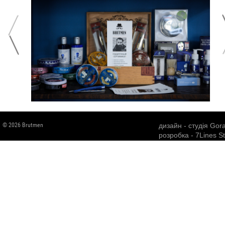
© 2026 Brutmen
дизайн -
студія Gor
розробка -
7Lines S