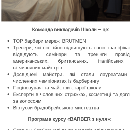
Максим
Команда викладачів Школи – це:
T
OP барбери мережі BRUTMEN
Тренери, які постійно підвищують свою кваліфіка
відвідують семінари та тренінги провід
американських, британських, італійських
вітчизняних майстрів
Досвідчені майстри, які стали лауреатами
численних чемпіонатах із барберингу
Поціновувачі та майстри старої школи
Експерти в чоловічих стрижках, косметиці та дог
за волоссям
Віртуози брадобрейського мистецтва
Пр
ограма курсу
«
BARBER
з нуля»: