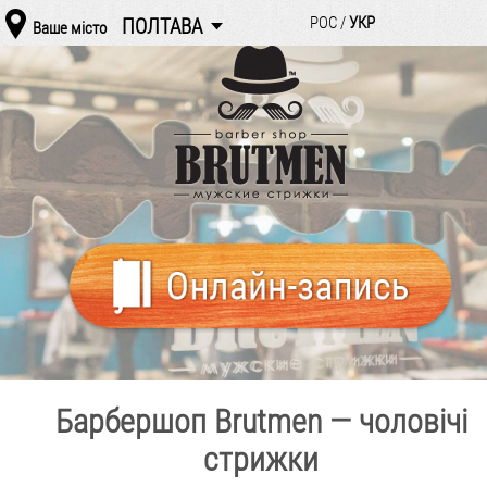
РОС /
УКР
ПОЛТАВА
Ваше місто
Барбершоп Brutmen — чоловічі
стрижки