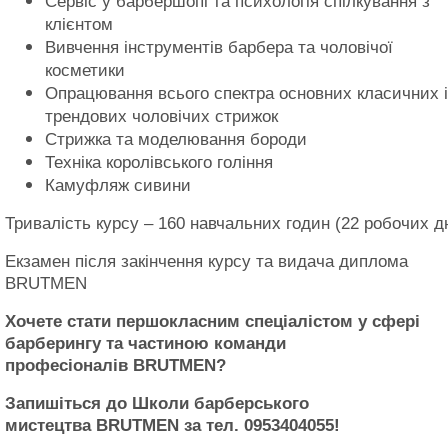
Сервіс у барбершопі та психологія спілкування з
клієнтом
Вивчення інструментів барбера та чоловічої
косметики
Опрацювання всього спектра основних класичних і
трендових чоловічих стрижок
Стрижка та моделювання бороди
Техніка королівського гоління
Камуфляж сивини
Тривалість курсу – 160 навчальних годин (22 робочих д
Екзамен після закінчення курсу та видача диплома
BRUTMEN
Хочете стати першокласним спеціалістом у сфері
барберингу та частиною команди
професіоналів
BRUTMEN
?
Запишіться до Школи барберського
мистецтва
BRUTMEN
за тел. 0953404055!