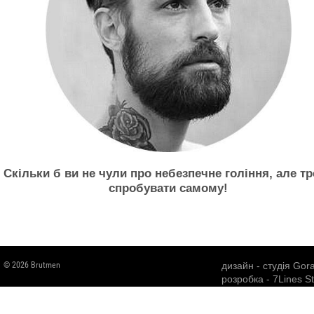
Скільки б ви не чули про небезпечне гоління, але т
спробувати самому!
© 2026 Brutmen
дизайн -
студія Gor
розробка -
7Lines S