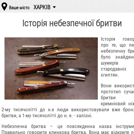
ХАРКІВ
Ваше місто
Історія небезпечної бритви
Історія гово
про те, що п
небезпечну бр
було знайден
шумерів
стародавніх
єгиптян.
Вони викорис
прототип суча
бритви
кремнієвий ні
2-му тисячолітті до н.е люди використовували вже брон
бритви, а 1-му тисячолітті до н. е. - залізні.
Небезпечна бритва – це повсякденна назва інструме
Правильно говорити клинкова бритва. Вона має відкрите л