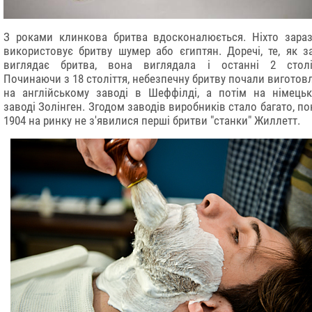
З роками клинкова бритва вдосконалюється. Ніхто зара
використовує бритву шумер або єгиптян. Доречі, те, як з
виглядає бритва, вона виглядала і останні 2 столі
Починаючи з 18 століття, небезпечну бритву почали виготов
на англійському заводі в Шеффілді, а потім на німець
заводі Золінген. Згодом заводів виробників стало багато, по
1904 на ринку не з'явилися перші бритви "станки" Жиллетт.