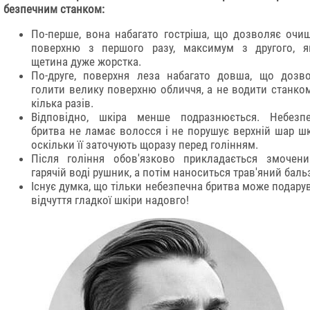
безпечним станком:
По-перше, вона набагато гостріша, що дозволяє очи
поверхню з першого разу, максимум з другого, 
щетина дуже жорстка.
По-друге, поверхня леза набагато довша, що дозв
голити велику поверхню обличчя, а не водити станко
кілька разів.
Відповідно, шкіра менше подразнюється. Небезп
бритва не ламає волосся і не порушує верхній шар шк
оскільки її заточують щоразу перед голінням.
Після гоління обов'язково прикладається змочен
гарячій воді рушник, а потім наноситься трав'яний баль
Існує думка, що тільки небезпечна бритва може подару
відчуття гладкої шкіри надовго!