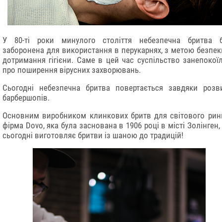
У 80-ті роки минулого століття небезпечна бритва 
заборонена для використання в перукарнях, з метою безпек
дотримання гігієни. Саме в цей час суспільство занепокої
про поширення вірусних захворювань.
Сьогодні небезпечна бритва повертається завдяки розв
барбершопів.
Основним виробником клинкових бритв для світового рин
фірма Dovo, яка була заснована в 1906 році в місті Золінген, 
сьогодні виготовляє бритви із шаною до традицій!