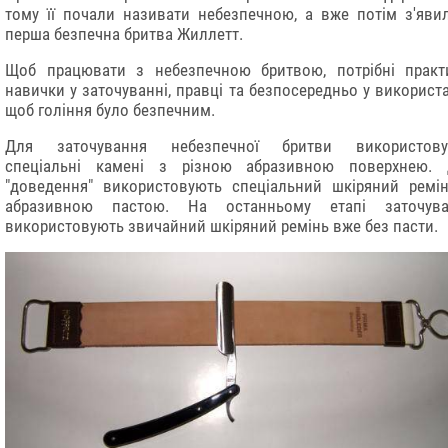
тому її почали називати небезпечною, а вже потім з'яви
перша безпечна бритва Жиллетт.
Щоб працювати з небезпечною бритвою, потрібні практ
навички у заточуванні, правці та безпосередньо у використа
щоб гоління було безпечним.
Для заточування небезпечної бритви використову
спеціальні камені з різною абразивною поверхнею. 
"доведення" використовують спеціальний шкіряний ремі
абразивною пастою. На останньому етапі заточува
використовують звичайний шкіряний ремінь вже без пасти.